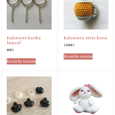
Kulcstartó karika
Kulcstartó-sörös korsó
lánccal
1200
Ft
80
Ft
Kosárba teszem
Kosárba teszem