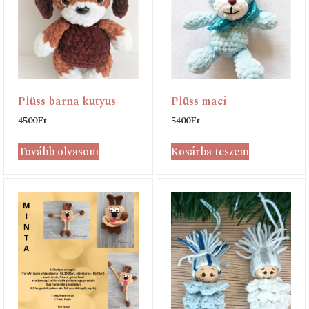
Plüss barna kutyus
Plüss maci
4500
Ft
5400
Ft
Tovább olvasom
Kosárba teszem