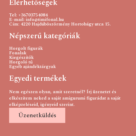
Elérhetőségek
Tel: +36703754084
E-mail: info@timifonal.hu
Cím: 4220 Hajdúböszörmény Hortobágy utca 15.
Népszerű kategóriák
Horgolt figurák
Fonalak
Kiegészítők
Horgoló tű
Egyéb ajándéktárgyak
Egyedi termékek
Nem egészen olyan, amit szeretnél? Írj üzenetet és
elkészítem neked a saját amigurumi figurádat a saját
elképzeléseid, igényeid szerint.
Üzenetküldés