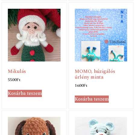
Mikulás
MOMO, húzigálós
űrlény minta
5500
Ft
1600
Ft
Kosárba teszem
Kosárba teszem