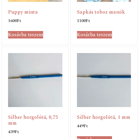
Puppy minta
Sapkás toboz manók
1600
Ft
1100
Ft
Kosárba teszem
Kosárba teszem
Silber horgolótű, 0,75
Silber horgolótű, 1 mm
mm
449
Ft
439
Ft