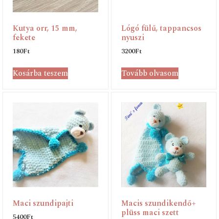
Kutya orr, 15 mm,
Lógó fülű, tappancsos
fekete
nyuszi
180
Ft
3200
Ft
Kosárba teszem
Tovább olvasom
Maci szundipajti
Macis szundikendő+
plüss maci szett
5400
Ft