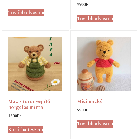
9900
Ft
Tovább olvasom
Tovább olvasom
Macis toronyépítő
Micimackó
horgolás minta
5200
Ft
1800
Ft
Tovább olvasom
Kosárba teszem