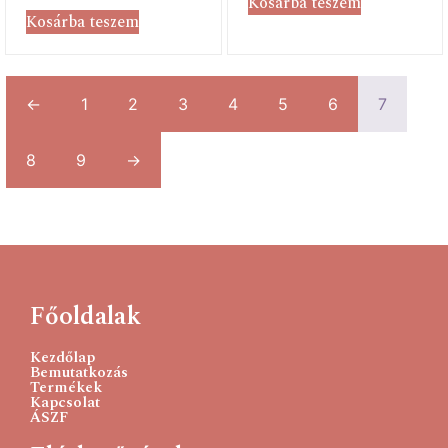
Kosárba teszem
Kosárba teszem
←
1
2
3
4
5
6
7
8
9
→
Főoldalak
Kezdőlap
Bemutatkozás
Termékek
Kapcsolat
ÁSZF