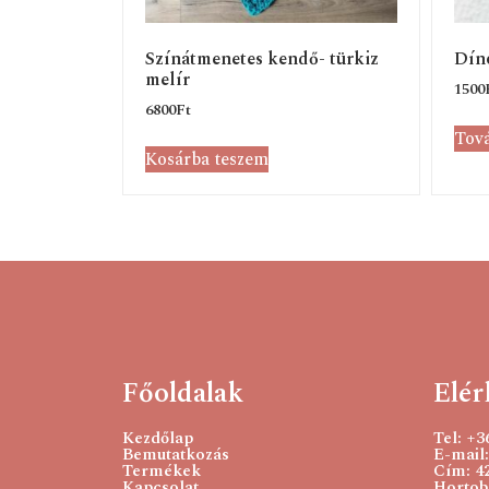
Színátmenetes kendő- türkiz
Dínó
melír
1500
6800
Ft
Tov
Kosárba teszem
Főoldalak
Elér
Kezdőlap
Tel: +
Bemutatkozás
E-mail:
Termékek
Cím: 4
Kapcsolat
Hortobá