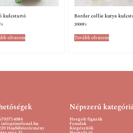
 kulcstartó
Border collie kutya kulcst
Ft
2000
Ft
ább olvasom
Tovább olvasom
hetőségek
Népszerű kategóri
36703754084
Horgolt figurák
 info@timifonal.hu
Fonalak
220 Hajdúböszörmény
Kiegészítők
gy utca 15.
Horgoló tű