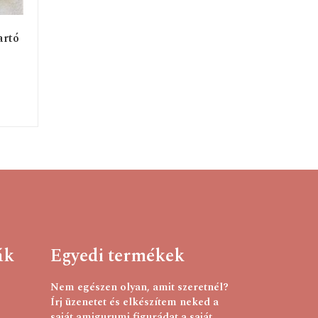
artó
ák
Egyedi termékek
Nem egészen olyan, amit szeretnél?
Írj üzenetet és elkészítem neked a
saját amigurumi figurádat a saját