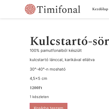
Kezdőlap
Kulcstartó-sör
100% pamutfonalból készült
kulcstartó lánccal, karikával ellátva
30°-40°-n mosható
4,5×5 cm
1200
Ft
1 készleten
Kosárba teszem