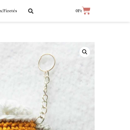
ás/Fizetés
0
Ft