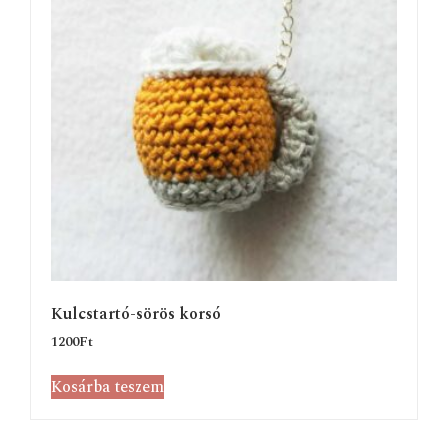
Kulcstartó-sörös korsó
1200
Ft
Kosárba teszem