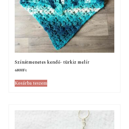
Színátmenetes kendő- türkiz melír
6800
Ft
Kosárba teszem