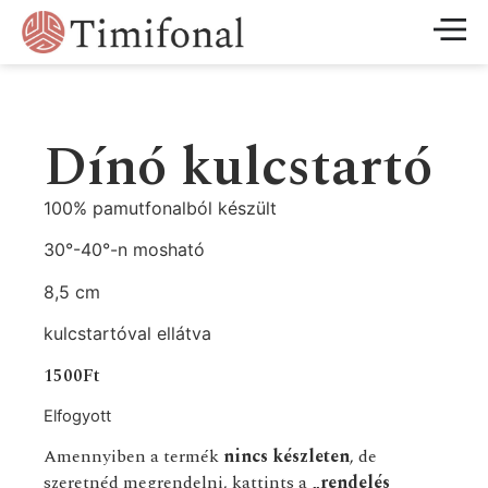
Dínó kulcstartó
100% pamutfonalból készült
30°-40°-n mosható
8,5 cm
kulcstartóval ellátva
1500
Ft
Elfogyott
Amennyiben a termék
nincs készleten
, de
szeretnéd megrendelni, kattints a
„rendelés