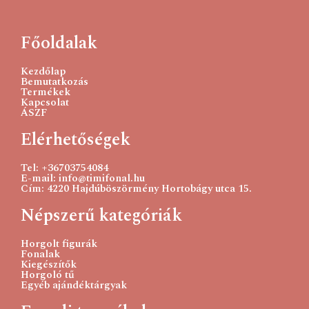
Tovább olvasom
Főoldalak
Kezdőlap
Bemutatkozás
Termékek
Kapcsolat
ÁSZF
Elérhetőségek
Tel: +36703754084
E-mail: info@timifonal.hu
Cím: 4220 Hajdúböszörmény Hortobágy utca 15.
Népszerű kategóriák
Horgolt figurák
Fonalak
Kiegészítők
Horgoló tű
Egyéb ajándéktárgyak