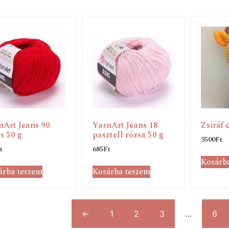
nArt Jeans 90
YarnArt Jeans 18
Zsiráf 
s 50 g
pasztell rózsa 50 g
3500
Ft
t
685
Ft
Kosárb
árba teszem
Kosárba teszem
←
1
2
3
…
6