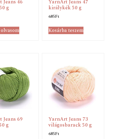
t Jeans 46
YarnArt Jeans 47
50 g
királykék 50 g
685
Ft
 olvasom
Kosárba teszem
t Jeans 69
YarnArt Jeans 73
50 g
világosbarack 50 g
685
Ft