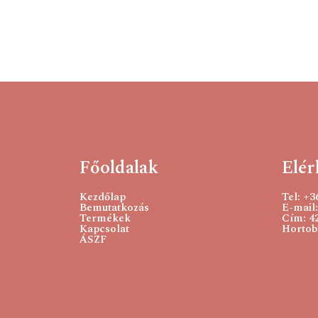
Főoldalak
Elér
Kezdőlap
Tel: +
Bemutatkozás
E-mail:
Termékek
Cím: 4
Kapcsolat
Hortobá
ÁSZF