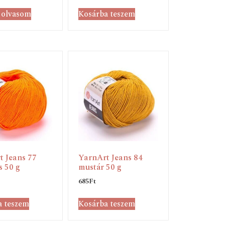
 olvasom
Kosárba teszem
t Jeans 77
YarnArt Jeans 84
 50 g
mustár 50 g
685
Ft
a teszem
Kosárba teszem