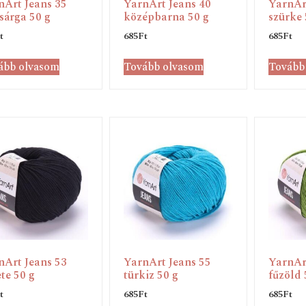
nArt Jeans 35
YarnArt Jeans 40
YarnAr
sárga 50 g
középbarna 50 g
szürke 
t
685
Ft
685
Ft
ább olvasom
Tovább olvasom
Tovább
nArt Jeans 53
YarnArt Jeans 55
YarnAr
te 50 g
türkiz 50 g
fűzöld 
t
685
Ft
685
Ft