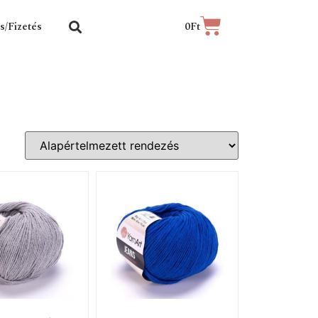
ás/Fizetés
0
Ft