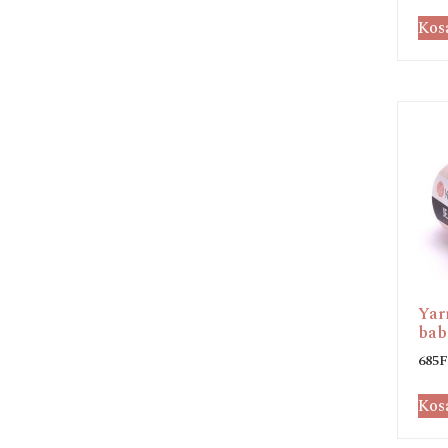
Kos
Yar
bab
685
F
Kos