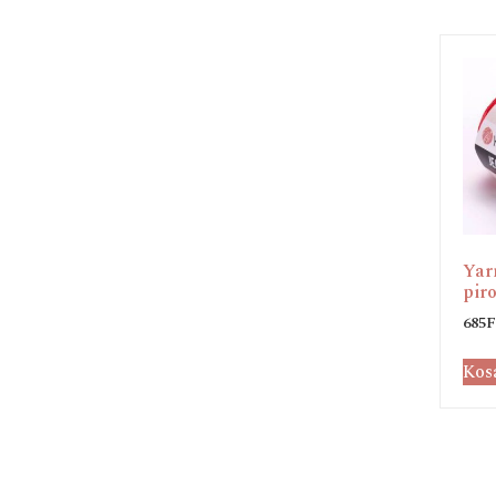
Yar
piro
685
F
Kos