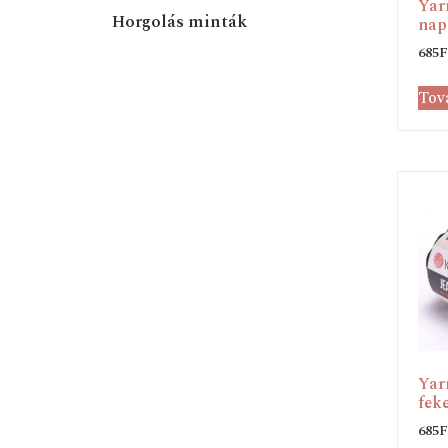
Yar
Horgolás minták
nap
685
F
Tov
Yar
feke
685
F