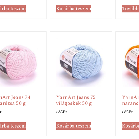
árba teszem
Kosárba teszem
Tovább
nArt Jeans 74
YarnArt Jeans 75
YarnAr
arózsa 50 g
világoskék 50 g
narancs
t
685
Ft
685
Ft
árba teszem
Kosárba teszem
Kosárb