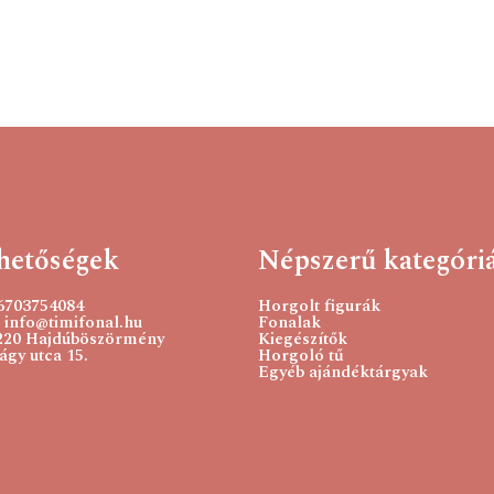
hetőségek
Népszerű kategóri
36703754084
Horgolt figurák
 info@timifonal.hu
Fonalak
220 Hajdúböszörmény
Kiegészítők
gy utca 15.
Horgoló tű
Egyéb ajándéktárgyak