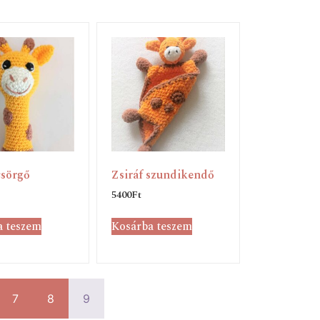
csörgő
Zsiráf szundikendő
5400
Ft
a teszem
Kosárba teszem
7
8
9