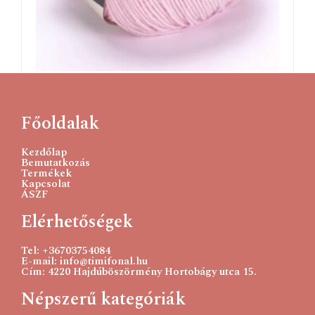
YarnArt Jeans 18 pasztell rózsa 50 g
685
Ft
Főoldalak
Kosárba teszem
Kezdőlap
Bemutatkozás
Termékek
Kapcsolat
ÁSZF
Elérhetőségek
Tel: +36703754084
E-mail: info@timifonal.hu
Cím: 4220 Hajdúböszörmény Hortobágy utca 15.
Népszerű kategóriák