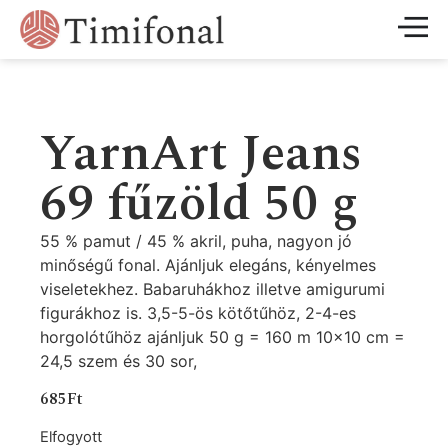
YarnArt Jeans
69 fűzöld 50 g
55 % pamut / 45 % akril, puha, nagyon jó
minőségű fonal. Ajánljuk elegáns, kényelmes
viseletekhez. Babaruhákhoz illetve amigurumi
figurákhoz is. 3,5-5-ös kötőtűhöz, 2-4-es
horgolótűhöz ajánljuk 50 g = 160 m 10×10 cm =
24,5 szem és 30 sor,
685
Ft
Elfogyott