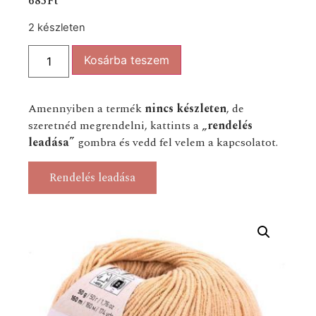
685
Ft
2 készleten
Kosárba teszem
Amennyiben a termék
nincs készleten
, de
szeretnéd megrendelni, kattints a
„rendelés
leadása”
gombra és vedd fel velem a kapcsolatot.
Rendelés leadása