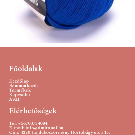
YarnArt Jeans 47 királykék 50 g
685
Ft
Főoldalak
Kosárba teszem
Kezdőlap
Bemutatkozás
Termékek
Kapcsolat
ÁSZF
Elérhetőségek
Tel: +36703754084
E-mail: info@timifonal.hu
Cím: 4220 Hajdúböszörmény Hortobágy utca 15.