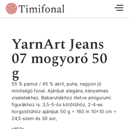
YarnArt Jeans
07 mogyoró 50
g
55 % pamut / 45 % akril, puha, nagyon jó
minőségű fonal. Ajánljuk elegáns, kényelmes
viseletekhez. Babaruhákhoz illetve amigurumi
figurákhoz is. 3,5-5-ös kötőtűhöz, 2-4-es
horgolótűhöz ajánljuk 50 g = 160 m 10×10 cm =
24,5 szem és 30 sor,