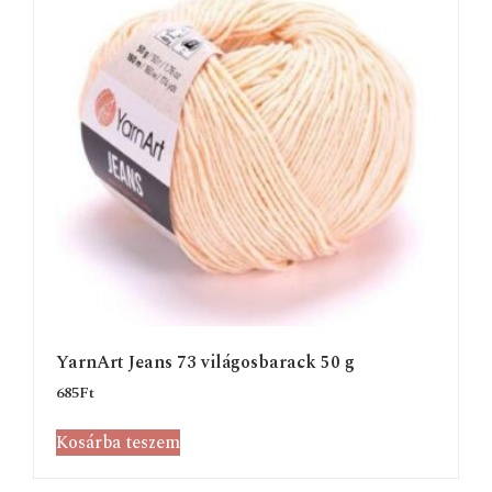
YarnArt Jeans 73 világosbarack 50 g
685
Ft
Kosárba teszem