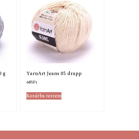
0 g
YarnArt Jeans 05 drapp
685
Ft
Kosárba teszem