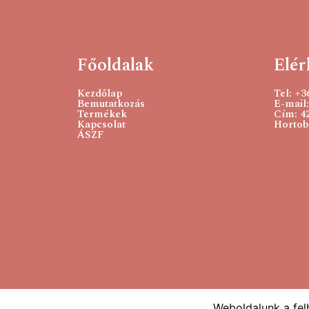
Főoldalak
Elér
Kezdőlap
Tel: +
Bemutatkozás
E-mail:
Termékek
Cím: 4
Kapcsolat
Hortobá
ÁSZF
Weboldalunk a fel