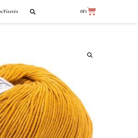
ás/Fizetés
0
Ft