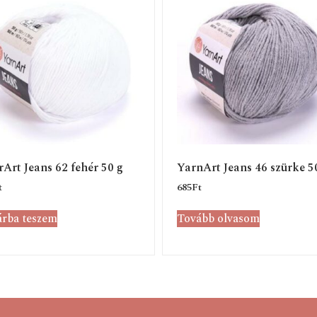
Art Jeans 62 fehér 50 g
YarnArt Jeans 46 szürke 5
t
685
Ft
rba teszem
Tovább olvasom