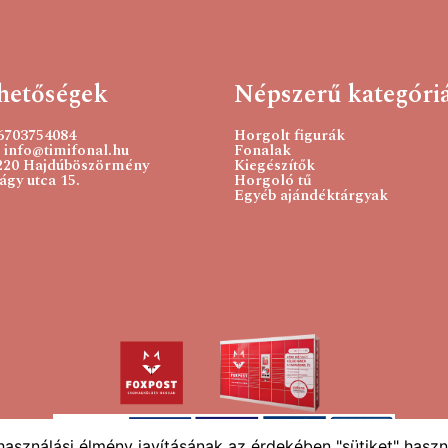
hetőségek
Népszerű kategóri
36703754084
Horgolt figurák
 info@timifonal.hu
Fonalak
220 Hajdúböszörmény
Kiegészítők
gy utca 15.
Horgoló tű
Egyéb ajándéktárgyak
használási élmény javításának az érdekében "sütiket" haszn