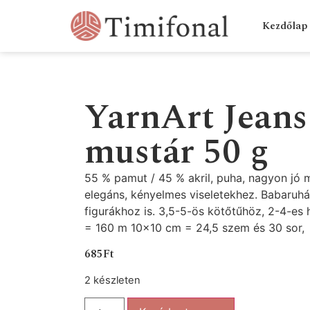
Kezdőlap
YarnArt Jeans
mustár 50 g
55 % pamut / 45 % akril, puha, nagyon jó m
elegáns, kényelmes viseletekhez. Babaruhá
figurákhoz is. 3,5-5-ös kötőtűhöz, 2-4-es 
= 160 m 10×10 cm = 24,5 szem és 30 sor,
685
Ft
2 készleten