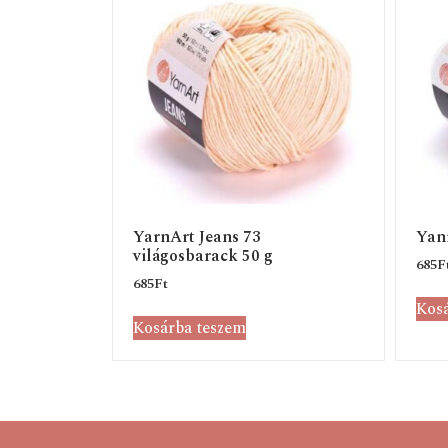
YarnArt Jeans 73
Yanr
világosbarack 50 g
685
F
685
Ft
Kosá
Kosárba teszem