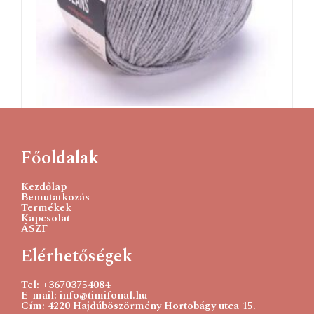
YarnArt Jeans 46 szürke 50 g
685
Ft
Főoldalak
Tovább olvasom
Kezdőlap
Bemutatkozás
Termékek
Kapcsolat
ÁSZF
Elérhetőségek
Tel: +36703754084
E-mail: info@timifonal.hu
Cím: 4220 Hajdúböszörmény Hortobágy utca 15.