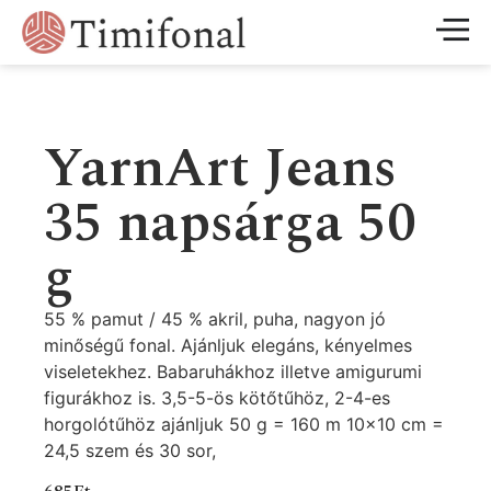
YarnArt Jeans
35 napsárga 50
g
55 % pamut / 45 % akril, puha, nagyon jó
minőségű fonal. Ajánljuk elegáns, kényelmes
viseletekhez. Babaruhákhoz illetve amigurumi
figurákhoz is. 3,5-5-ös kötőtűhöz, 2-4-es
horgolótűhöz ajánljuk 50 g = 160 m 10×10 cm =
24,5 szem és 30 sor,