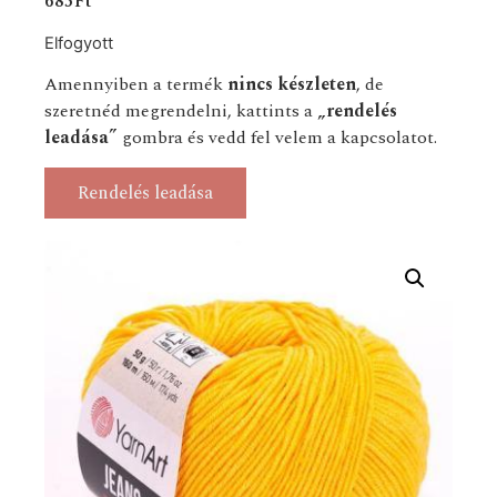
685
Ft
Elfogyott
Amennyiben a termék
nincs készleten
, de
szeretnéd megrendelni, kattints a
„rendelés
leadása”
gombra és vedd fel velem a kapcsolatot.
Rendelés leadása