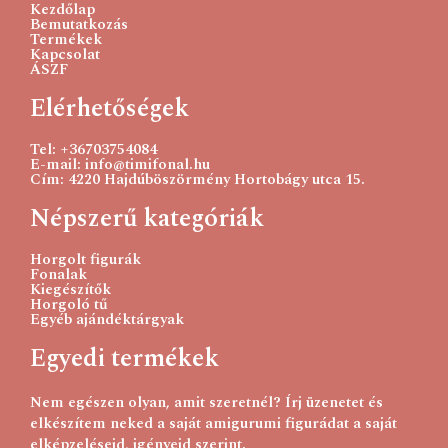
Kezdőlap
Bemutatkozás
Termékek
Kapcsolat
ÁSZF
Elérhetőségek
Tel: +36703754084
E-mail: info@timifonal.hu
Cím: 4220 Hajdúböszörmény Hortobágy utca 15.
Népszerű kategóriák
Horgolt figurák
Fonalak
Kiegészítők
Horgoló tű
Egyéb ajándéktárgyak
Egyedi termékek
Nem egészen olyan, amit szeretnél? Írj üzenetet és
elkészítem neked a saját amigurumi figurádat a saját
elképzeléseid, igényeid szerint.