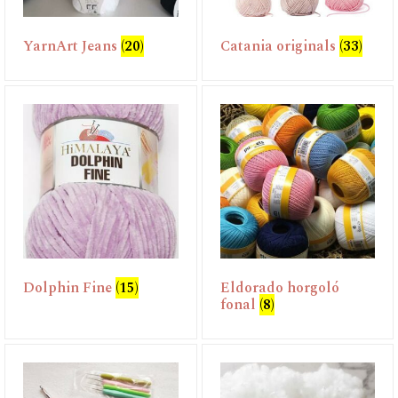
YarnArt Jeans
(20)
Catania originals
(33)
Dolphin Fine
(15)
Eldorado horgoló
fonal
(8)