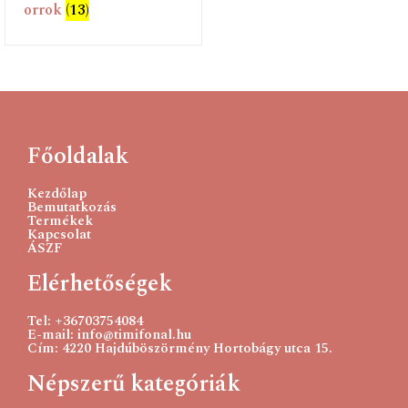
orrok
(13)
Főoldalak
Kezdőlap
Bemutatkozás
Termékek
Kapcsolat
ÁSZF
Elérhetőségek
Tel: +36703754084
E-mail: info@timifonal.hu
Cím: 4220 Hajdúböszörmény Hortobágy utca 15.
Népszerű kategóriák