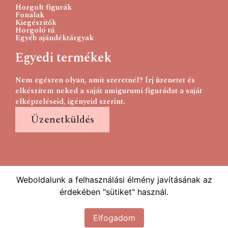
Horgolt figurák
Fonalak
Kiegészítők
Horgoló tű
Egyéb ajándéktárgyak
Egyedi termékek
Nem egészen olyan, amit szeretnél? Írj üzenetet és
elkészítem neked a saját amigurumi figurádat a saját
elképzeléseid, igényeid szerint.
Üzenetküldés
Weboldalunk a felhasználási élmény javításának az
érdekében "sütiket" használ.
Elfogadom
2023 timifonal.hu Minden jog fenntartva