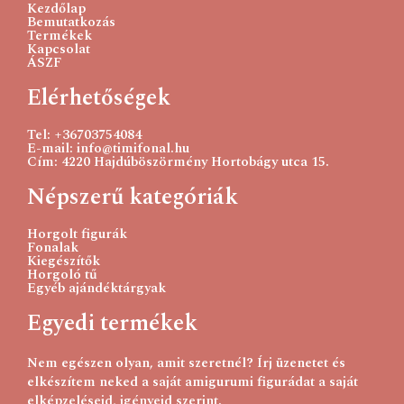
Kezdőlap
Bemutatkozás
Termékek
Kapcsolat
ÁSZF
Elérhetőségek
Tel: +36703754084
E-mail: info@timifonal.hu
Cím: 4220 Hajdúböszörmény Hortobágy utca 15.
Népszerű kategóriák
Horgolt figurák
Fonalak
Kiegészítők
Horgoló tű
Egyéb ajándéktárgyak
Egyedi termékek
Nem egészen olyan, amit szeretnél? Írj üzenetet és
elkészítem neked a saját amigurumi figurádat a saját
elképzeléseid, igényeid szerint.