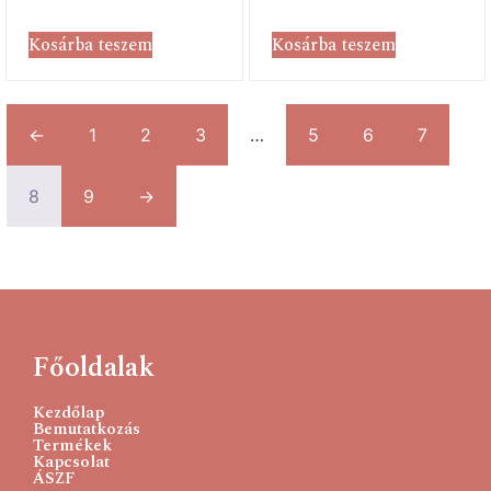
Kosárba teszem
Kosárba teszem
←
1
2
3
…
5
6
7
8
9
→
Főoldalak
Kezdőlap
Bemutatkozás
Termékek
Kapcsolat
ÁSZF