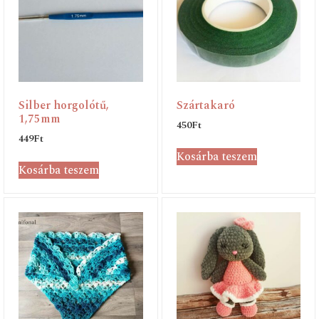
Silber horgolótű,
Szártakaró
1,75mm
450
Ft
449
Ft
Kosárba teszem
Kosárba teszem