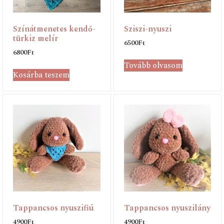
Színátmenetes kendő-
Sziszi-nyuszi
türkiz melír
6500
Ft
6800
Ft
Tovább olvasom
Kosárba teszem
Tappancsos nyuszifiú
Tappancsos nyuszilány
4900
Ft
4900
Ft