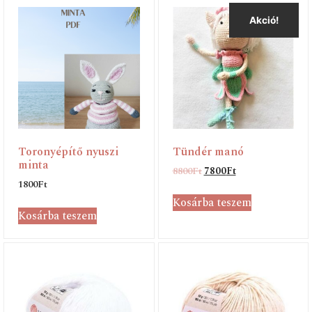
Akció!
Toronyépítő nyuszi
Tündér manó
minta
8800
Ft
7800
Ft
1800
Ft
Kosárba teszem
Kosárba teszem