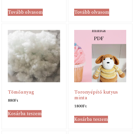
Tovább olvasom
Tovább olvasom
Tömőanyag
Toronyépítő kutyus
minta
880
Ft
1800
Ft
Kosárba teszem
Kosárba teszem