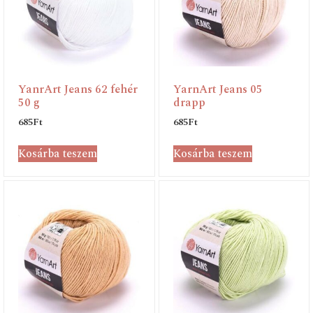
YanrArt Jeans 62 fehér
YarnArt Jeans 05
50 g
drapp
685
Ft
685
Ft
Kosárba teszem
Kosárba teszem