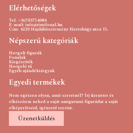
Elérhetőségek
Tel: +36703754084
E-mail: info@timifonal.hu
Cím: 4220 Hajdúböszörmény Hortobágy utca 15.
Népszerű kategóriák
Horgolt figurák
Fonalak
Kiegészítők
Horgoló tű
Egyéb ajándéktárgyak
Egyedi termékek
Nem egészen olyan, amit szeretnél? Írj üzenetet és
elkészítem neked a saját amigurumi figurádat a saját
elképzeléseid, igényeid szerint.
Üzenetküldés