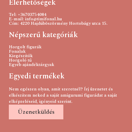
Elérhetőségek
Tel: +36703754084
E-mail: info@timifonal.hu
Cím: 4220 Hajdúböszörmény Hortobágy utca 15.
Népszerű kategóriák
Horgolt figurák
Fonalak
Kiegészítők
Horgoló tű
Egyéb ajándéktárgyak
Egyedi termékek
Nem egészen olyan, amit szeretnél? Írj üzenetet és
elkészítem neked a saját amigurumi figurádat a saját
elképzeléseid, igényeid szerint.
Üzenetküldés