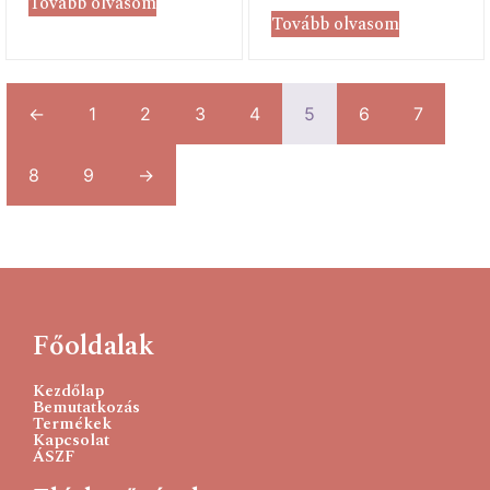
Tovább olvasom
Tovább olvasom
←
1
2
3
4
5
6
7
8
9
→
Főoldalak
Kezdőlap
Bemutatkozás
Termékek
Kapcsolat
ÁSZF