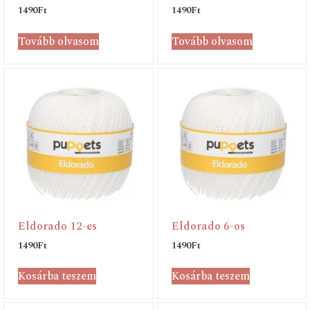
1490
Ft
1490
Ft
Tovább olvasom
Tovább olvasom
Eldorado 12-es
Eldorado 6-os
1490
Ft
1490
Ft
Kosárba teszem
Kosárba teszem