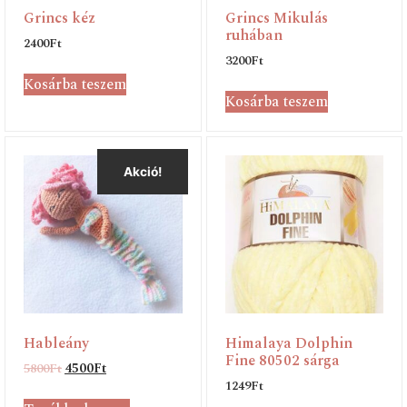
Grincs kéz
Grincs Mikulás
ruhában
2400
Ft
3200
Ft
Kosárba teszem
Kosárba teszem
Akció!
Hableány
Himalaya Dolphin
Fine 80502 sárga
5800
Ft
4500
Ft
1249
Ft