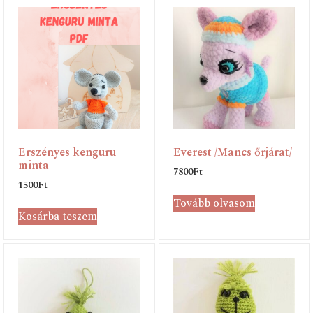
Erszényes kenguru
Everest /Mancs őrjárat/
minta
7800
Ft
1500
Ft
Tovább olvasom
Kosárba teszem