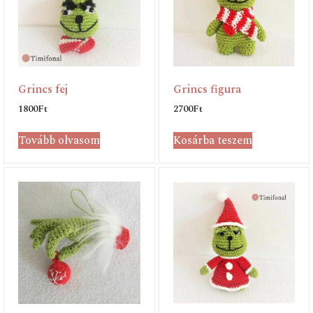
Grincs fej
Grincs figura
1800
Ft
2700
Ft
Tovább olvasom
Kosárba teszem