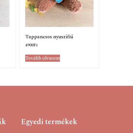
Tappancsos nyuszifiú
4900
Ft
Tovább olvasom
ák
Egyedi termékek