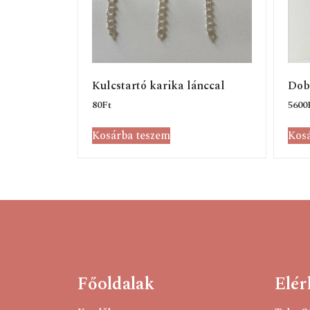
Kulcstartó karika lánccal
Dob
80
Ft
5600
Kosárba teszem
Kosá
Főoldalak
Elér