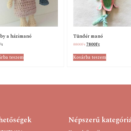
by a házimanó
Tündér manó
Ft
8800
Ft
7800
Ft
rba teszem
Kosárba teszem
hetőségek
Népszerű kategóri