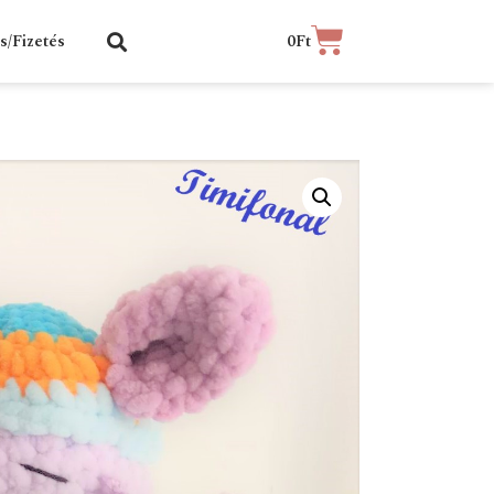
ás/Fizetés
0
Ft