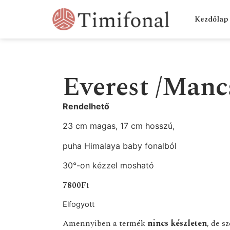
Kezdőlap
Everest /Mancs
Rendelhető
23 cm magas, 17 cm hosszú,
puha Himalaya baby fonalból
30°-on kézzel mosható
7800
Ft
Elfogyott
Amennyiben a termék
nincs készleten
, de s