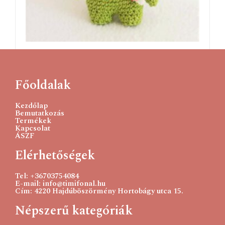
Grincs figura
2700
Ft
Főoldalak
Kosárba teszem
Kezdőlap
Bemutatkozás
Termékek
Kapcsolat
ÁSZF
Elérhetőségek
Tel: +36703754084
E-mail: info@timifonal.hu
Cím: 4220 Hajdúböszörmény Hortobágy utca 15.
Népszerű kategóriák