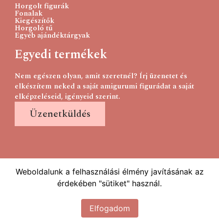
Horgolt figurák
Fonalak
Kiegészítők
Horgoló tű
Egyéb ajándéktárgyak
Egyedi termékek
Nem egészen olyan, amit szeretnél? Írj üzenetet és
elkészítem neked a saját amigurumi figurádat a saját
elképzeléseid, igényeid szerint.
Üzenetküldés
Weboldalunk a felhasználási élmény javításának az
érdekében "sütiket" használ.
Elfogadom
2023 timifonal.hu Minden jog fenntartva