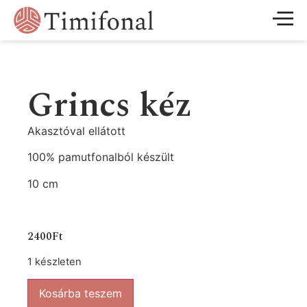
Grincs kéz
Akasztóval ellátott
100% pamutfonalból készült
10 cm
2400
Ft
1 készleten
Kosárba teszem