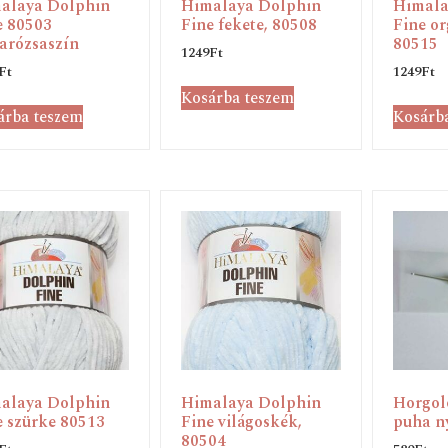
alaya Dolphin
Himalaya Dolphin
Himala
e 80503
Fine fekete, 80508
Fine or
arózsaszín
80515
1249
Ft
Ft
1249
Ft
Kosárba teszem
árba teszem
Kosárb
alaya Dolphin
Himalaya Dolphin
Horgoló
e szürke 80513
Fine világoskék,
puha ny
80504