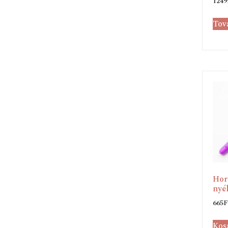
1249
Tov
Hor
nyél
665
F
Kos