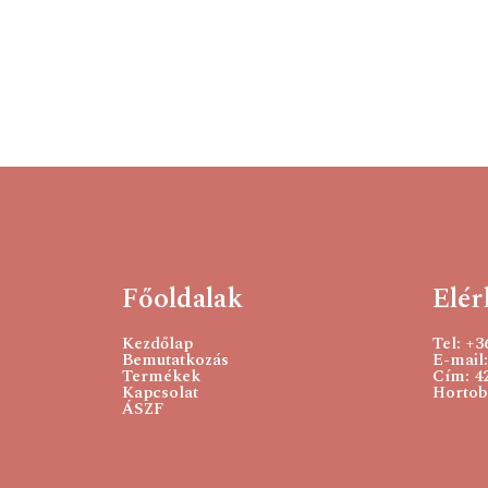
Főoldalak
Elér
Kezdőlap
Tel: +
Bemutatkozás
E-mail:
Termékek
Cím: 4
Kapcsolat
Hortobá
ÁSZF