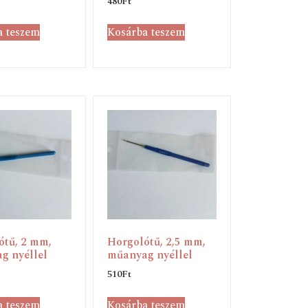
480
Ft
a teszem
Kosárba teszem
ótű, 2 mm,
Horgolótű, 2,5 mm,
g nyéllel
műanyag nyéllel
510
Ft
a teszem
Kosárba teszem