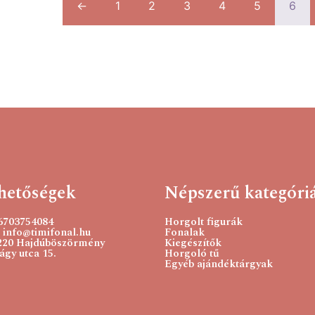
←
1
2
3
4
5
6
hetőségek
Népszerű kategóri
36703754084
Horgolt figurák
 info@timifonal.hu
Fonalak
220 Hajdúböszörmény
Kiegészítők
gy utca 15.
Horgoló tű
Egyéb ajándéktárgyak