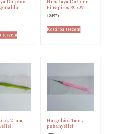
ya Dolphin
Himalaya Dolphin
gonalila
Fine piros 80509
1249
Ft
Kosárba teszem
a teszem
 tű, 2 mm,
Horgolótű 1mm,
éllel
puhanyéllel