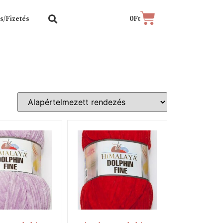
ás/Fizetés
0
Ft