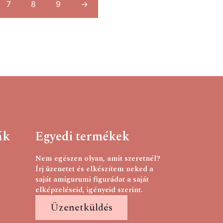
7
8
9
→
ák
Egyedi termékek
Nem egészen olyan, amit szeretnél?
Írj üzenetet és elkészítem neked a
saját amigurumi figurádat a saját
elképzeléseid, igényeid szerint.
Üzenetküldés