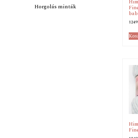
Him
Horgolás minták
Fin
bab
1249
Kos
Him
Fin