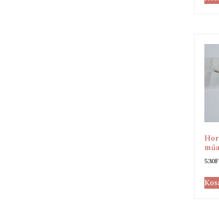
Hor
műa
530
F
Kos