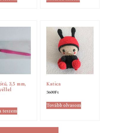
ótű, 3,5 mm,
Katica
éllel
3600
Ft
Tovább olvasom
a teszem