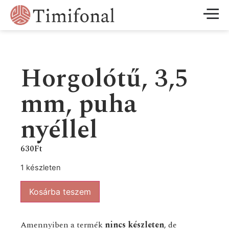
Horgolótű, 3,5
mm, puha
nyéllel
630
Ft
1 készleten
Kosárba teszem
Amennyiben a termék
nincs készleten
, de