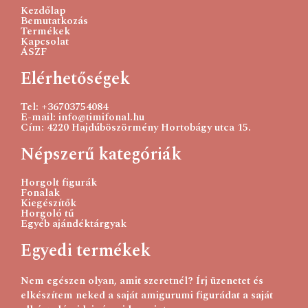
Kezdőlap
Bemutatkozás
Termékek
Kapcsolat
ÁSZF
Elérhetőségek
Tel: +36703754084
E-mail: info@timifonal.hu
Cím: 4220 Hajdúböszörmény Hortobágy utca 15.
Népszerű kategóriák
Horgolt figurák
Fonalak
Kiegészítők
Horgoló tű
Egyéb ajándéktárgyak
Egyedi termékek
Nem egészen olyan, amit szeretnél? Írj üzenetet és
elkészítem neked a saját amigurumi figurádat a saját