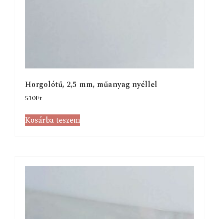
Horgolótű, 2,5 mm, műanyag nyéllel
510
Ft
Kosárba teszem