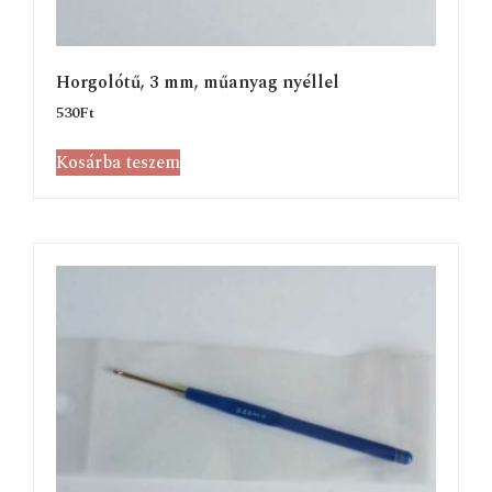
Horgolótű, 3 mm, műanyag nyéllel
530
Ft
Kosárba teszem