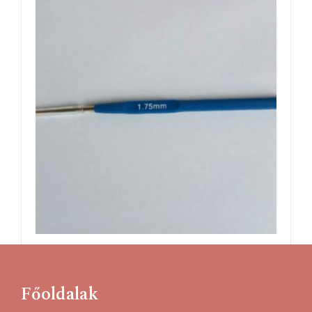
Silber horgolótű, 1,75mm
449
Ft
Főoldalak
Kosárba teszem