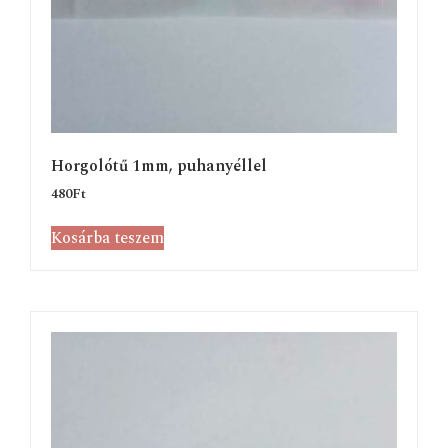
Horgolótű 1mm, puhanyéllel
480
Ft
Kosárba teszem