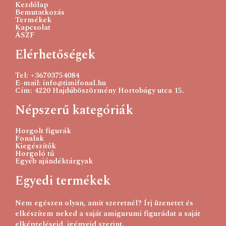
Kezdőlap
Bemutatkozás
Termékek
Kapcsolat
ÁSZF
Elérhetőségek
Tel: +36703754084
E-mail: info@timifonal.hu
Cím: 4220 Hajdúböszörmény Hortobágy utca 15.
Népszerű kategóriák
Horgolt figurák
Fonalak
Kiegészítők
Horgoló tű
Egyéb ajándéktárgyak
Egyedi termékek
Nem egészen olyan, amit szeretnél? Írj üzenetet és
elkészítem neked a saját amigurumi figurádat a saját
elképzeléseid, igényeid szerint.