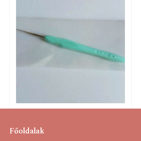
Csipke horgolótű, 0,5 mm, puha nyéllel
450
Ft
Főoldalak
Kosárba teszem