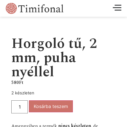
Horgoló tű, 2
mm, puha
nyéllel
580
Ft
2 készleten
Kosárba teszem
Amennyiben a termék
nincs készleten
, de