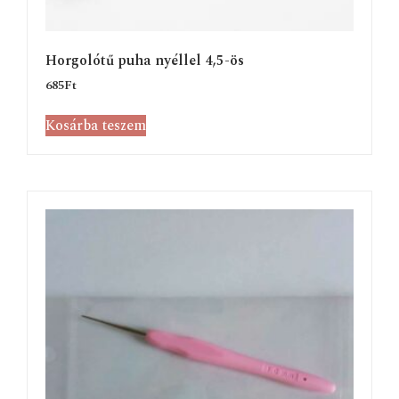
Horgolótű puha nyéllel 4,5-ös
685
Ft
Kosárba teszem