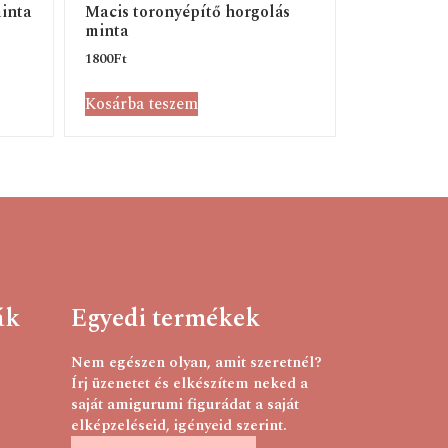
inta
Macis toronyépítő horgolás
minta
1800
Ft
Kosárba teszem
ák
Egyedi termékek
Nem egészen olyan, amit szeretnél?
Írj üzenetet és elkészítem neked a
saját amigurumi figurádat a saját
elképzeléseid, igényeid szerint.