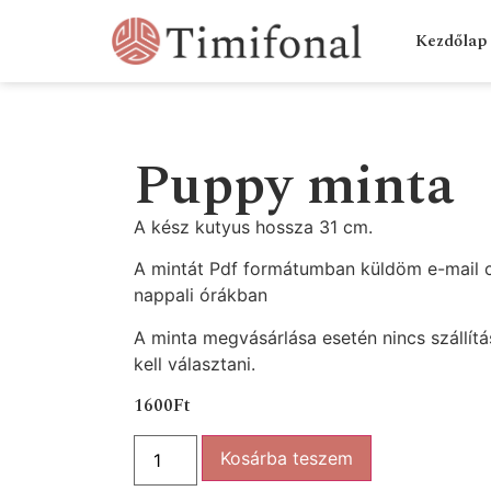
Kezdőlap
Puppy minta
A kész kutyus hossza 31 cm.
A mintát Pdf formátumban küldöm e-mail c
nappali órákban
A minta megvásárlása esetén nincs szállítás
kell választani.
1600
Ft
Kosárba teszem