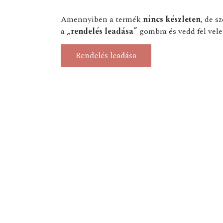
Amennyiben a termék
nincs készleten
, de s
a
„rendelés leadása”
gombra és vedd fel vele
Rendelés leadása