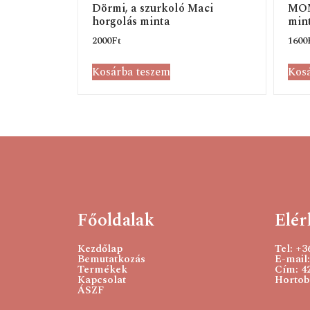
Dörmi, a szurkoló Maci
MOM
horgolás minta
min
2000
Ft
1600
Kosárba teszem
Kosá
Főoldalak
Elér
Kezdőlap
Tel: +
Bemutatkozás
E-mail:
Termékek
Cím: 4
Kapcsolat
Hortobá
ÁSZF