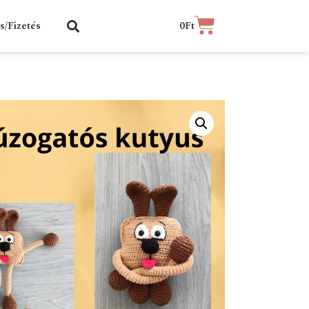
ás/Fizetés
0
Ft