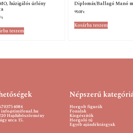
O, húzigálós űrlény
Diplomás/Ballagó Manó m
ta
950
Ft
Ft
Kosárba teszem
rba teszem
hetőségek
Népszerű kategóri
36703754084
Horgolt figurák
 info@timifonal.hu
Fonalak
220 Hajdúböszörmény
Kiegészítők
gy utca 15.
Horgoló tű
Egyéb ajándéktárgyak