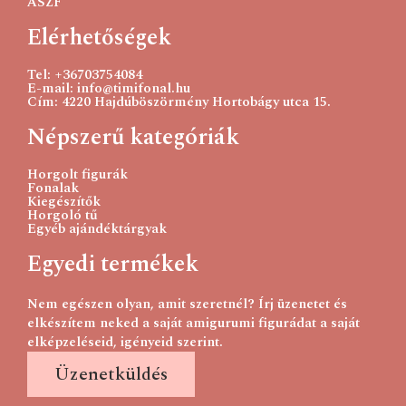
ÁSZF
Elérhetőségek
Tel: +36703754084
E-mail: info@timifonal.hu
Cím: 4220 Hajdúböszörmény Hortobágy utca 15.
Népszerű kategóriák
Horgolt figurák
Fonalak
Kiegészítők
Horgoló tű
Egyéb ajándéktárgyak
Egyedi termékek
Nem egészen olyan, amit szeretnél? Írj üzenetet és
elkészítem neked a saját amigurumi figurádat a saját
elképzeléseid, igényeid szerint.
Üzenetküldés