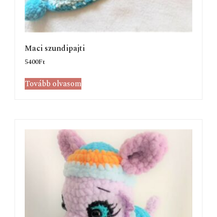
Maci szundipajti
5400
Ft
Tovább olvasom