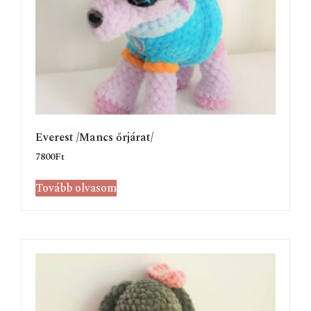
Everest /Mancs őrjárat/
7800
Ft
Tovább olvasom