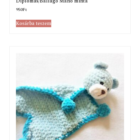
Diplomás/Ballagó Manó minta
950
Ft
Kosárba teszem