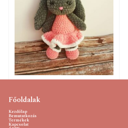
Sziszi-nyuszi
6500
Ft
Főoldalak
Tovább olvasom
Kezdőlap
Bemutatkozás
Termékek
Kapcsolat