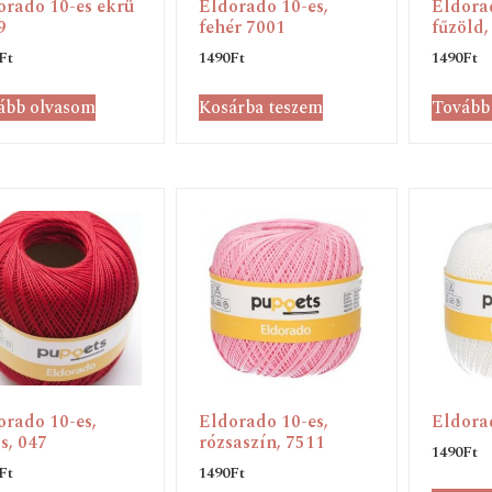
orado 10-es ekrü
Eldorado 10-es,
Eldorad
9
fehér 7001
fűzöld,
Ft
1490
Ft
1490
Ft
ább olvasom
Kosárba teszem
Tovább
orado 10-es,
Eldorado 10-es,
Eldora
s, 047
rózsaszín, 7511
1490
Ft
Ft
1490
Ft