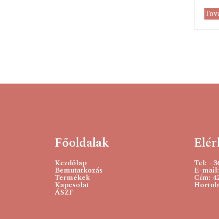
Tov
Főoldalak
Elér
Kezdőlap
Tel: +
Bemutatkozás
E-mail:
Termékek
Cím: 4
Kapcsolat
Hortobá
ÁSZF