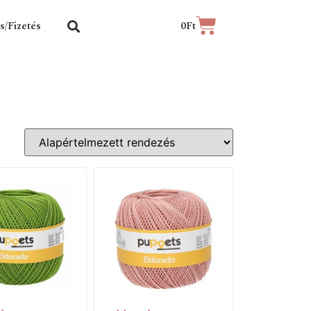
ás/Fizetés
0
Ft