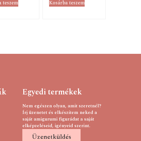
a teszem
Kosárba teszem
ák
Egyedi termékek
Nem egészen olyan, amit szeretnél?
Írj üzenetet és elkészítem neked a
saját amigurumi figurádat a saját
elképzeléseid, igényeid szerint.
Üzenetküldés