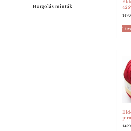
Eld
Horgolás minták
426
1490
Tov
Eld
piro
1490