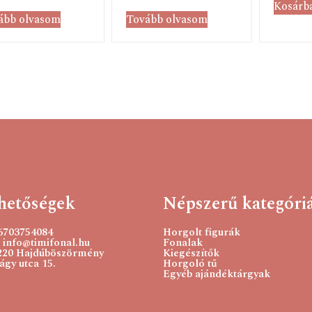
Kosárb
ább olvasom
Tovább olvasom
hetőségek
Népszerű kategóri
36703754084
Horgolt figurák
 info@timifonal.hu
Fonalak
220 Hajdúböszörmény
Kiegészítők
gy utca 15.
Horgoló tű
Egyéb ajándéktárgyak