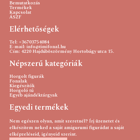
Bemutatkozás
Termékek
Kapcsolat
ÁSZF
Elérhetőségek
Catania originals 110- fekete
Tel: +36703754084
750
Ft
E-mail: info@timifonal.hu
Cím: 4220 Hajdúböszörmény Hortobágy utca 15.
Kosárba teszem
Népszerű kategóriák
Horgolt figurák
Fonalak
Kiegészítők
Horgoló tű
Egyéb ajándéktárgyak
Egyedi termékek
Nem egészen olyan, amit szeretnél? Írj üzenetet és
elkészítem neked a saját amigurumi figurádat a saját
elképzeléseid, igényeid szerint.