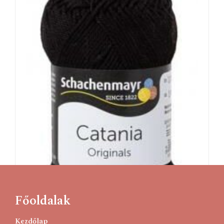
Főoldalak
Kezdőlap