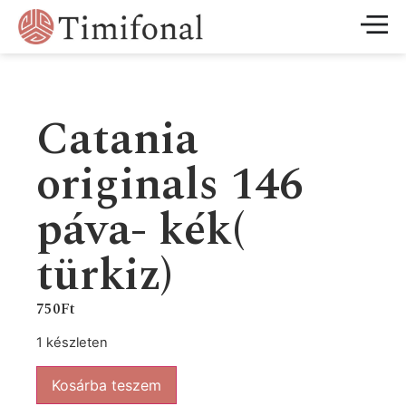
Catania
originals 146
páva- kék(
türkiz)
750
Ft
1 készleten
Kosárba teszem