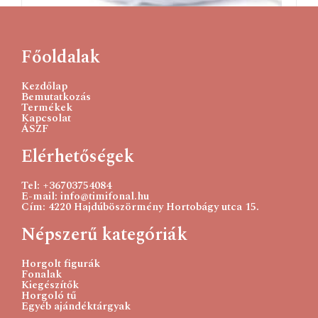
Főoldalak
Catania originals 106-fehér
750
Ft
Kezdőlap
Bemutatkozás
Termékek
Kosárba teszem
Kapcsolat
ÁSZF
Elérhetőségek
Tel: +36703754084
E-mail: info@timifonal.hu
Cím: 4220 Hajdúböszörmény Hortobágy utca 15.
Népszerű kategóriák
Horgolt figurák
Fonalak
Kiegészítők
Horgoló tű
Egyéb ajándéktárgyak