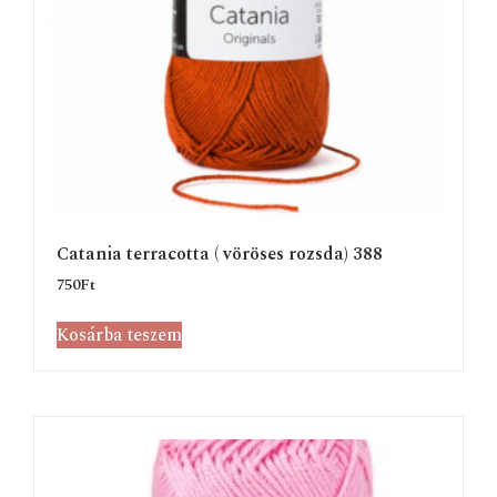
Catania terracotta ( vöröses rozsda) 388
750
Ft
Kosárba teszem