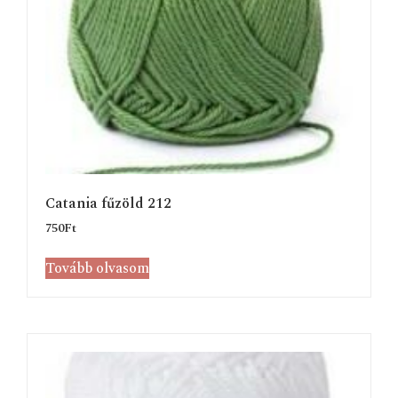
Catania fűzöld 212
750
Ft
Tovább olvasom