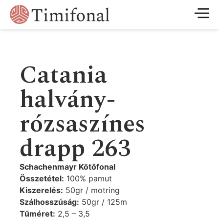
Catania
halvány-
rózsaszínes
drapp 263
Schachenmayr Kötőfonal
Összetétel:
100% pamut
Kiszerelés:
50gr / motring
Szálhosszúság:
50gr / 125m
Tűméret:
2,5 – 3,5