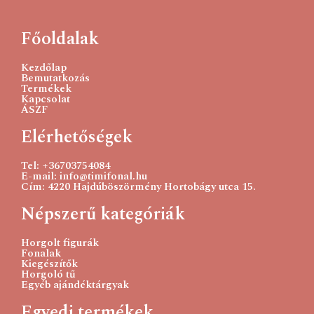
Főoldalak
Kezdőlap
Bemutatkozás
Termékek
Kapcsolat
ÁSZF
Elérhetőségek
Catania originals 106-fehér
Tel: +36703754084
750
Ft
E-mail: info@timifonal.hu
Cím: 4220 Hajdúböszörmény Hortobágy utca 15.
Kosárba teszem
Népszerű kategóriák
Horgolt figurák
Fonalak
Kiegészítők
Horgoló tű
Egyéb ajándéktárgyak
Egyedi termékek