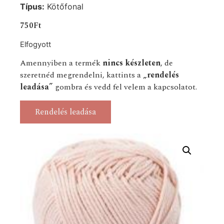
Típus:
Kötőfonal
750
Ft
Elfogyott
Amennyiben a termék
nincs készleten
, de
szeretnéd megrendelni, kattints a
„rendelés
leadása”
gombra és vedd fel velem a kapcsolatot.
Rendelés leadása