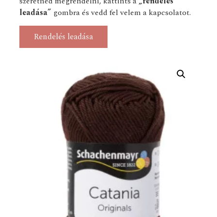
szeretnéd megrendelni, kattints a
„rendelés
leadása”
gombra és vedd fel velem a kapcsolatot.
Rendelés leadása