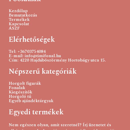
750
Ft
Kezdőlap
Bemutatkozás
Termékek
Tovább olvasom
Kapcsolat
ÁSZF
Elérhetőségek
Tel: +36703754084
E-mail: info@timifonal.hu
Cím: 4220 Hajdúböszörmény Hortobágy utca 15.
Népszerű kategóriák
Horgolt figurák
Fonalak
Kiegészítők
Horgoló tű
Egyéb ajándéktárgyak
Egyedi termékek
Nem egészen olyan, amit szeretnél? Írj üzenetet és