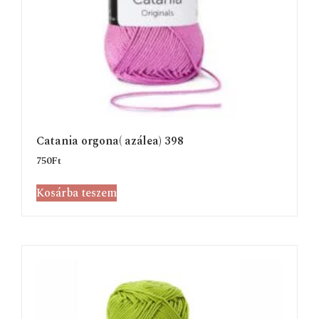
Catania orgona( azálea) 398
750
Ft
Kosárba teszem