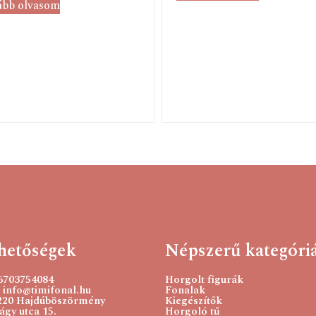
ább olvasom
hetőségek
Népszerű kategóri
36703754084
Horgolt figurák
 info@timifonal.hu
Fonalak
220 Hajdúböszörmény
Kiegészítők
gy utca 15.
Horgoló tű