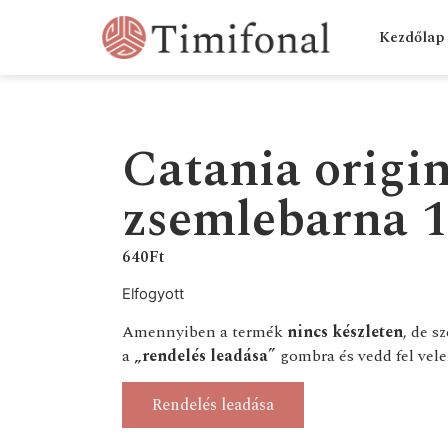
Kezdőlap
Catania origin
zsemlebarna 
640
Ft
Elfogyott
Amennyiben a termék
nincs készleten
, de s
a
„rendelés leadása”
gombra és vedd fel vele
Rendelés leadása