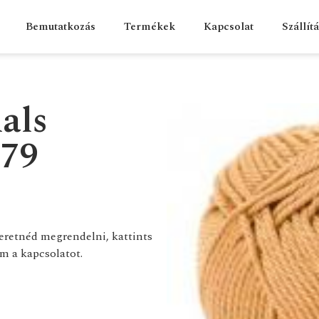
Bemutatkozás
Termékek
Kapcsolat
Szállít
als
179
zeretnéd megrendelni, kattints
m a kapcsolatot.