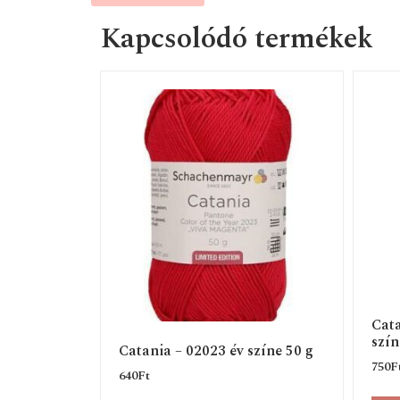
Kapcsolódó termékek
Cata
szín
Catania – 02023 év színe 50 g
750
F
640
Ft