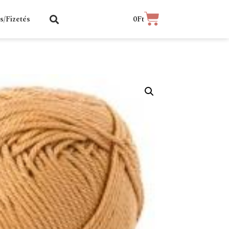
ás/Fizetés
0
Ft