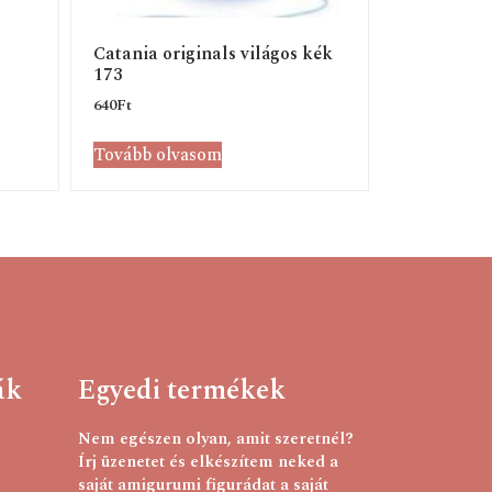
Catania originals világos kék
173
640
Ft
Tovább olvasom
ák
Egyedi termékek
Nem egészen olyan, amit szeretnél?
Írj üzenetet és elkészítem neked a
saját amigurumi figurádat a saját