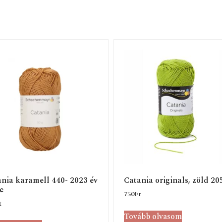
nia karamell 440- 2023 év
Catania originals, zöld 20
e
750
Ft
t
Tovább olvasom