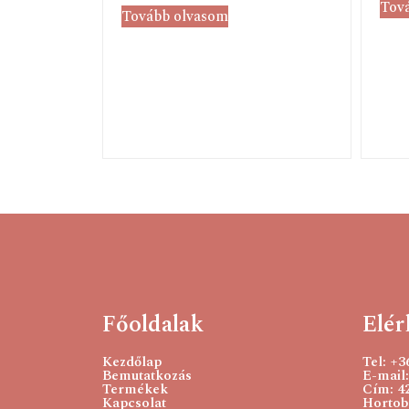
Tov
Tovább olvasom
Főoldalak
Elér
Kezdőlap
Tel: +
Bemutatkozás
E-mail:
Termékek
Cím: 4
Kapcsolat
Hortobá