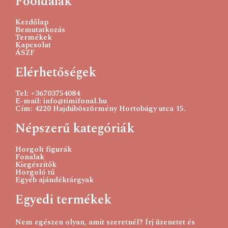
Főoldalak
Kezdőlap
Bemutatkozás
Termékek
Kapcsolat
ÁSZF
Catania originals 110- fekete
Elérhetőségek
750
Ft
Tel: +36703754084
E-mail: info@timifonal.hu
Kosárba teszem
Cím: 4220 Hajdúböszörmény Hortobágy utca 15.
Népszerű kategóriák
Horgolt figurák
Fonalak
Kiegészítők
Horgoló tű
Egyéb ajándéktárgyak
Egyedi termékek
Nem egészen olyan, amit szeretnél? Írj üzenetet és