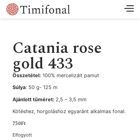
Catania rose
gold 433
Összetétel:
100% mercelizált pamut
Súlya
: 50 g- 125 m
Ajánlott tűméret:
2,5 – 3,5 mm
Kötéshez, horgoláshoz egyaránt alkalmas fonal.
750
Ft
Elfogyott