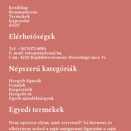
750
Ft
Kezdőlap
Bemutatkozás
Kosárba teszem
Termékek
Kapcsolat
ÁSZF
Elérhetőségek
Tel: +36703754084
E-mail: info@timifonal.hu
Cím: 4220 Hajdúböszörmény Hortobágy utca 15.
Népszerű kategóriák
Horgolt figurák
Fonalak
Kiegészítők
Horgoló tű
Egyéb ajándéktárgyak
Egyedi termékek
Nem egészen olyan, amit szeretnél? Írj üzenetet és
elkészítem neked a saját amigurumi figurádat a saját