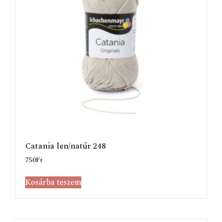
Catania len/natúr 248
750
Ft
Kosárba teszem