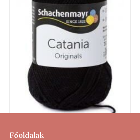
Főoldalak
Catania originals 110- fekete