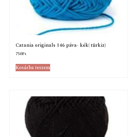
Catania originals 146 páva- kék( türkiz)
750
Ft
Kosárba teszem