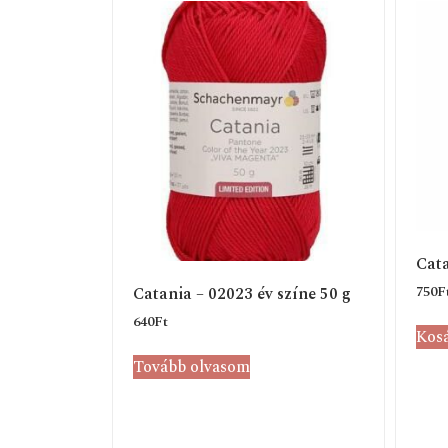
Cata
750
F
Catania – 02023 év színe 50 g
640
Ft
Kosá
Tovább olvasom