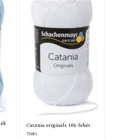
kék
Catania originals 106-fehér
750
Ft