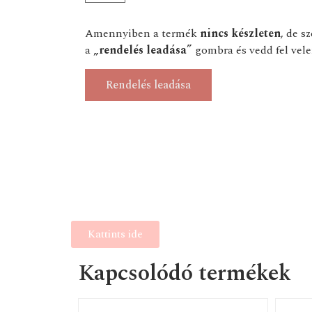
Amennyiben a termék
nincs készleten
, de s
a
„rendelés leadása”
gombra és vedd fel vele
Rendelés leadása
Kattints ide
Kapcsolódó termékek