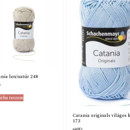
nia len/natúr 248
t
rba teszem
Catania originals világos 
173
640
Ft