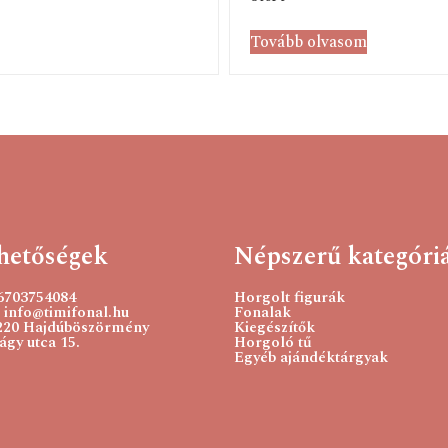
Tovább olvasom
hetőségek
Népszerű kategóri
36703754084
Horgolt figurák
 info@timifonal.hu
Fonalak
220 Hajdúböszörmény
Kiegészítők
gy utca 15.
Horgoló tű
Egyéb ajándéktárgyak