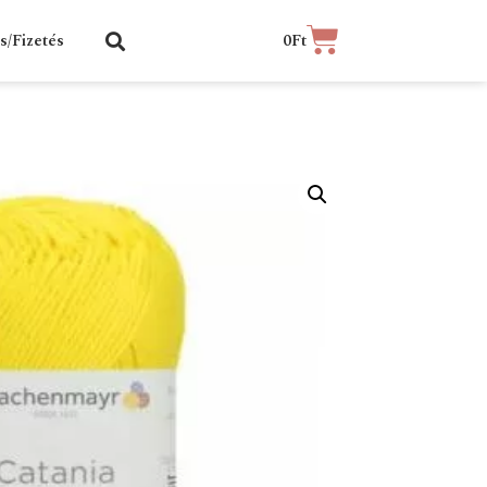
ás/Fizetés
0
Ft