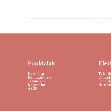
Főoldalak
Elér
Kezdőlap
Tel: +
Bemutatkozás
E-mail:
Termékek
Cím: 4
Kapcsolat
Hortobá
ÁSZF