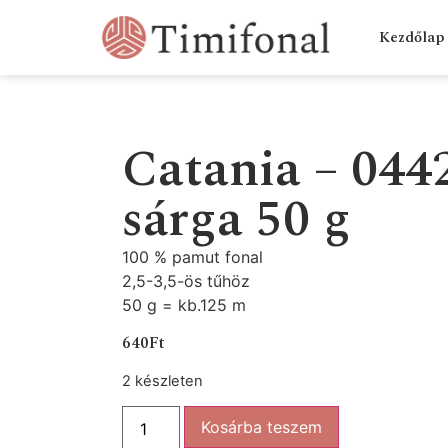
Kezdőlap
Catania – 044
sárga 50 g
100 % pamut fonal
2,5-3,5-ös tűhöz
50 g = kb.125 m
640
Ft
2 készleten
Kosárba teszem