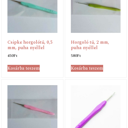
Csipke horgolótű, 0,5
Horgoló tű, 2 mm,
mm, puha nyéllel
puha nyéllel
450
Ft
580
Ft
Kosárba teszem
Kosárba teszem