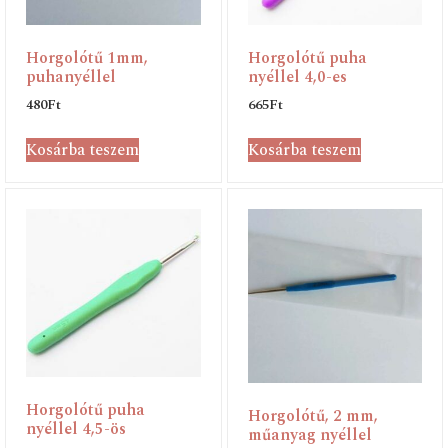
Horgolótű 1mm,
Horgolótű puha
puhanyéllel
nyéllel 4,0-es
480
Ft
665
Ft
Kosárba teszem
Kosárba teszem
Horgolótű puha
Horgolótű, 2 mm,
nyéllel 4,5-ös
műanyag nyéllel