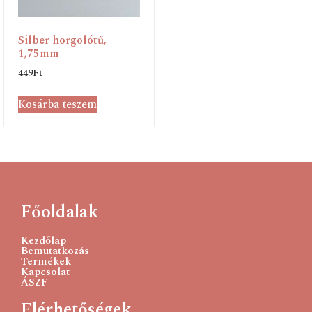
Silber horgolótű,
1,75mm
449
Ft
Kosárba teszem
Főoldalak
Kezdőlap
Bemutatkozás
Termékek
Kapcsolat
ÁSZF
Elérhetőségek