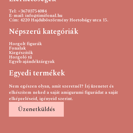
Tel: +36703754084
E-mail: info@timifonal.hu
Cím: 4220 Hajdúböszörmény Hortobágy utca 15.
Népszerű kategóriák
Horgolt figurák
Fonalak
Kiegészítők
Horgoló tű
Egyéb ajándéktárgyak
Egyedi termékek
Nem egészen olyan, amit szeretnél? Írj üzenetet és
elkészítem neked a saját amigurumi figurádat a saját
elképzeléseid, igényeid szerint.
Üzenetküldés