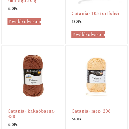
smaragd 50 g
640
Ft
Catania- 105 törtfehér
Tovább olvasom
750
Ft
Tovább olvasom
Catania- kakaóbarna-
Catania- méz- 206
438
640
Ft
640
Ft