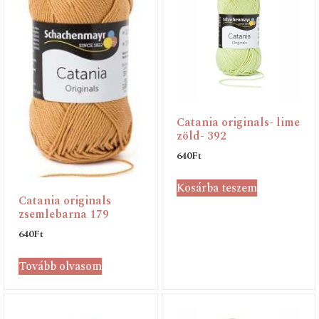
Catania originals- lime
zöld- 392
640
Ft
Kosárba teszem
Catania originals
zsemlebarna 179
640
Ft
Tovább olvasom