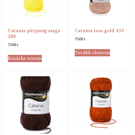
Catania pitypang sárga
Catania rose gold 433
280
750
Ft
750
Ft
Tovább olvasom
Kosárba teszem