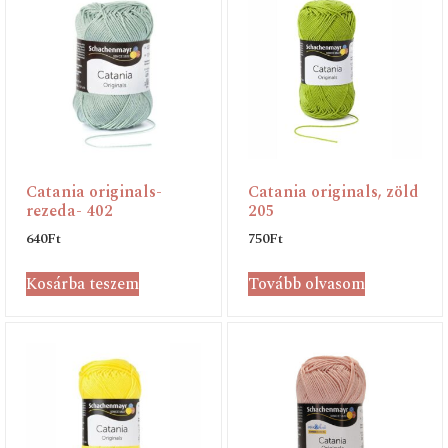
Catania originals-
Catania originals, zöld
rezeda- 402
205
640
Ft
750
Ft
Kosárba teszem
Tovább olvasom