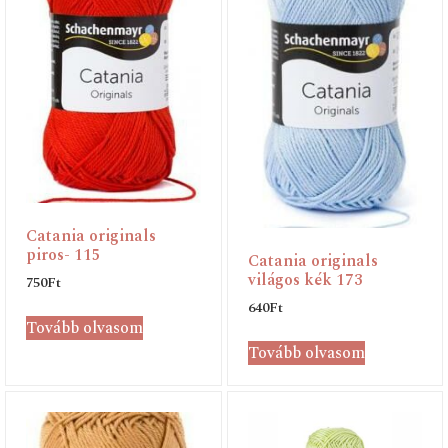
Catania originals
piros- 115
Catania originals
világos kék 173
750
Ft
640
Ft
Tovább olvasom
Tovább olvasom