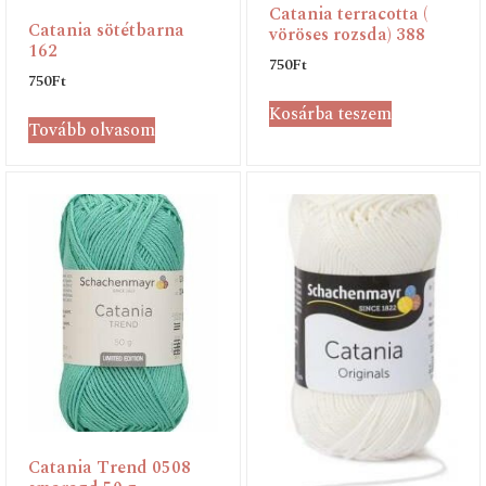
Catania terracotta (
Catania sötétbarna
vöröses rozsda) 388
162
750
Ft
750
Ft
Kosárba teszem
Tovább olvasom
Catania Trend 0508