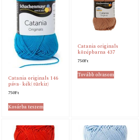
Catania originals
középbarna 437
750
Ft
Tovább olvasom
Catania originals 146
páva- kék( türkiz)
750
Ft
Kosárba teszem