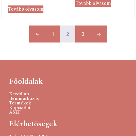
Tovább olvasom
Tovább olvasom
←
1
2
3
→
Főoldalak
Kezdőlap
Bemutatkozás
Termékek
Kapcsolat
ÁSZF
Elérhetőségek