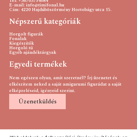
Tel: +36703754084
E-mail: info@timifonal.hu
Cím: 4220 Hajdúböszörmény Hortobágy utca 15.
Népszerű kategóriák
Horgolt figurák
Fonalak
Kiegészítők
Horgoló tű
Egyéb ajándéktárgyak
Egyedi termékek
Nem egészen olyan, amit szeretnél? Írj üzenetet és
elkészítem neked a saját amigurumi figurádat a saját
elképzeléseid, igényeid szerint.
Üzenetküldés