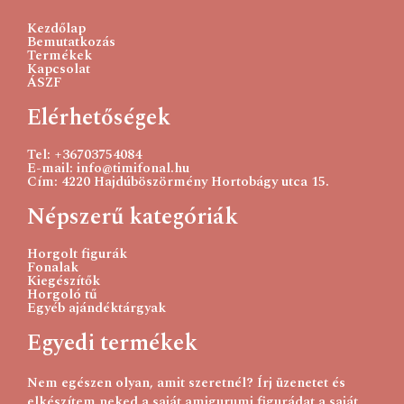
Kezdőlap
Bemutatkozás
Termékek
Kapcsolat
ÁSZF
Elérhetőségek
Tel: +36703754084
E-mail: info@timifonal.hu
Cím: 4220 Hajdúböszörmény Hortobágy utca 15.
Népszerű kategóriák
Horgolt figurák
Fonalak
Kiegészítők
Horgoló tű
Egyéb ajándéktárgyak
Egyedi termékek
Nem egészen olyan, amit szeretnél? Írj üzenetet és
elkészítem neked a saját amigurumi figurádat a saját