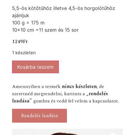
5,5-ös kötőtűhöz illetve 4,5-ös horgolótűhöz
ajánljuk
100 g = 175 m
10×10 cm =11 szem és 15 sor
1249
Ft
1 készleten
Kosárba teszem
Amennyiben a termék
nincs készleten
, de
szeretnéd megrendelni, kattints a
„rendelés
leadása”
gombra és vedd fel velem a kapcsolatot.
Rendelés leadása