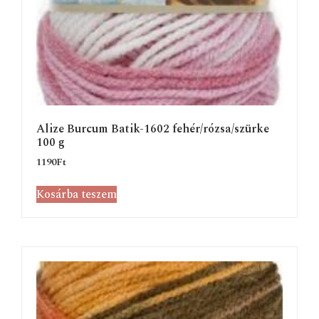
Alize Burcum Batik-1602 fehér/rózsa/szürke
100 g
1190
Ft
Kosárba teszem