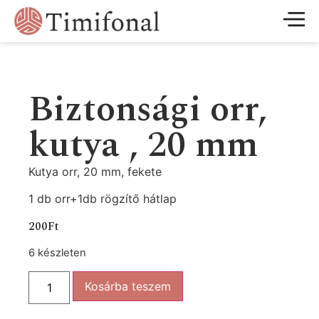
Biztonsági orr,
kutya , 20 mm
Kutya orr, 20 mm, fekete
1 db orr+1db rögzítő hátlap
200
Ft
6 készleten
Kosárba teszem