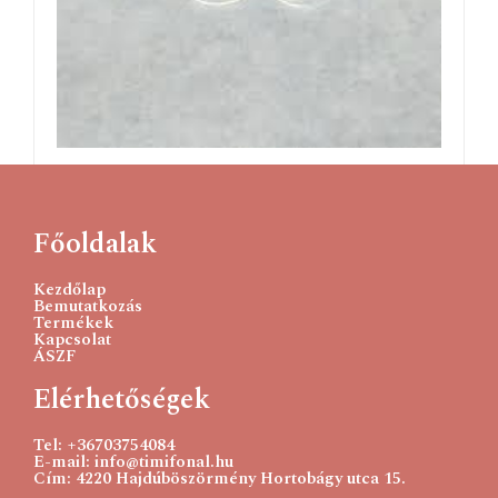
Biztonsági szem ,ovális, 11X8 mm
120
Ft
Főoldalak
Kosárba teszem
Kezdőlap
Bemutatkozás
Termékek
Kapcsolat
ÁSZF
Elérhetőségek
Tel: +36703754084
E-mail: info@timifonal.hu
Cím: 4220 Hajdúböszörmény Hortobágy utca 15.